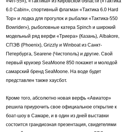
«ФЛ-55»), «Тактика» из Кировской области («Тактика
6.0 Cabin», спортивный флагман «Тактика 6.0 Hard
Top» и лодка для прогулок и рыбалки «Тактика-550
Bowrider»), рыболовные катера Spinch и широкий
модельный ряд верфи «Триера» (Казань), Albakore,
СПЭВ (Phoenix), Grizzly и Winboat из Санкт-
Петербурга, Searene (Чистополь) и другие. Свой
первый круизер SeaMoonе 850 покажет и молодой
самарский бренд SeaMoonе. На воде будет
представлен также хаусбот.
Кроме того, абсолютно новая верфь «Авиатор»
решила приурочить свое официальное открытие к
боат-шоу в Самаре, и в один из дней выставки
состоится грандиозная презентация, свидетелями